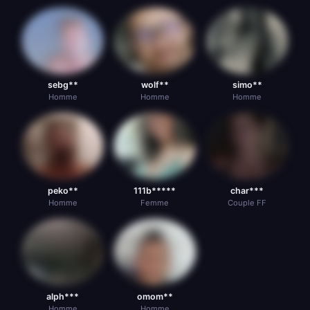
sebg**
wolf**
simo**
Homme
Homme
Homme
peko**
111b*****
char***
Homme
Femme
Couple FF
alph***
omom**
Homme
Homme