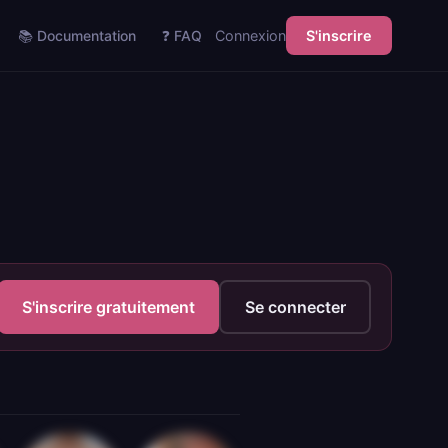
📚 Documentation
❓ FAQ
Connexion
S'inscrire
S'inscrire gratuitement
Se connecter