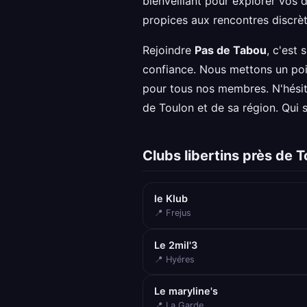
bienveillant pour explorer vos d
propices aux rencontres discrè
Rejoindre
Pas de Tabou
, c'est 
confiance. Nous mettons un poin
pour tous nos membres. N'hésite
de Toulon et de sa région. Qui 
Clubs libertins près de T
le Klub
📍 Frejus
Le 2mil'3
📍 Hyéres
Le maryline's
📍 La Garde