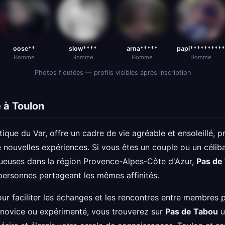
oose**
slow****
arna*****
papi*********
Homme
Homme
Homme
Homme
Photos floutées — profils visibles après inscription
 à Toulon
tique du Var, offre un cadre de vie agréable et ensoleillé, 
 nouvelles expériences. Si vous êtes un couple ou un célibat
tueuses dans la région Provence-Alpes-Côte d'Azur,
Pas de
ersonnes partageant les mêmes affinités.
ur faciliter les échanges et les rencontres entre membres
 novice ou expérimenté, vous trouverez sur
Pas de Tabou
u