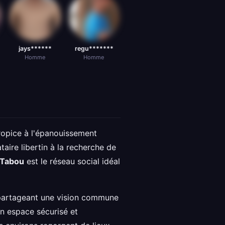
*
jays******
regu*******
Homme
Homme
propice à l'épanouissement
aire libertin à la recherche de
 Tabou
est le réseau social idéal
 partageant une vision commune
n espace sécurisé et