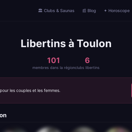
🏛️ Clubs & Saunas
📰 Blog
✦ Horoscope
Libertins à Toulon
101
6
membres dans la région
clubs libertins
 pour les couples et les femmes.
lon